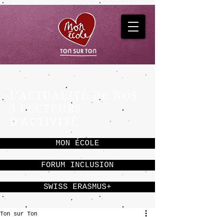
L'ACTUALITÉ DE NOS
3 SECTEURS
D'ACTIVITÉ
MON ÉCOLE
FORUM INCLUSION
SWISS ERASMUS+
Ton sur Ton