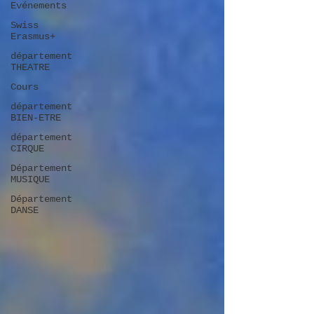
Evénements
Swiss
Erasmus+
département
THEATRE
Cours
département
BIEN-ETRE
département
CIRQUE
Département
MUSIQUE
Département
DANSE