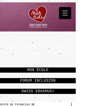
L'ACTUALITÉ DE NOS
3 SECTEURS
D'ACTIVITÉ
MON ÉCOLE
FORUM INCLUSION
SWISS ERASMUS+
Unité de Formation NE