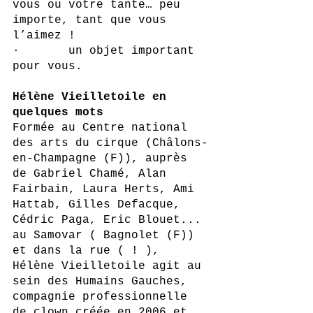
vous ou votre tante… peu 
importe, tant que vous 
l’aimez !
·       un objet important 
pour vous.
Hélène Vieilletoile en 
quelques mots
Formée au Centre national 
des arts du cirque (Châlons-
en-Champagne (F)), auprès 
de Gabriel Chamé, Alan 
Fairbain, Laura Herts, Ami 
Hattab, Gilles Defacque, 
Cédric Paga, Eric Blouet... 
au Samovar ( Bagnolet (F)) 
et dans la rue ( ! ), 
Hélène Vieilletoile agit au 
sein des Humains Gauches, 
compagnie professionnelle 
de clown créée en 2006 et 