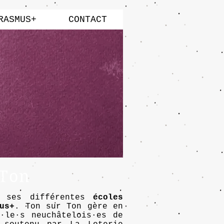
RASMUS+
CONTACT
 Ton
s ses différentes
écoles
us+
. Ton sur Ton gère en
·le·s neuchâtelois·es de