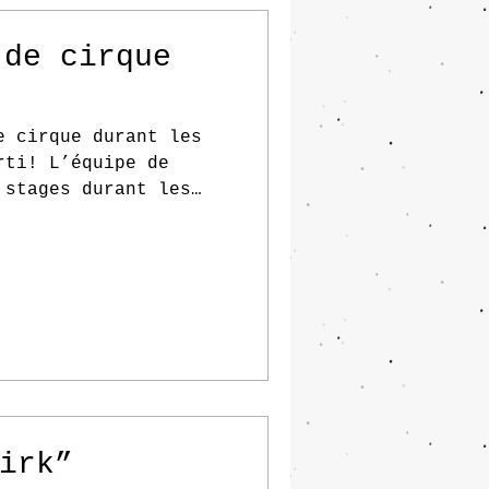
 de cirque
e cirque durant les
rti! L’équipe de
 stages durant les
s...
Sirk”