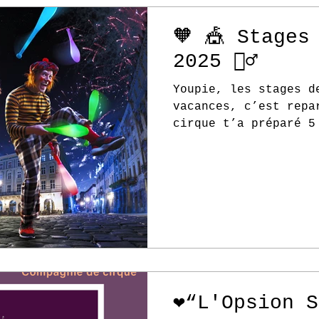
🧡 🎪 Stages
2025 🤹‍♂️
Youpie, les stages d
vacances, c’est repa
cirque t’a préparé 5
vacances de printemp
❤️“L'Opsion 