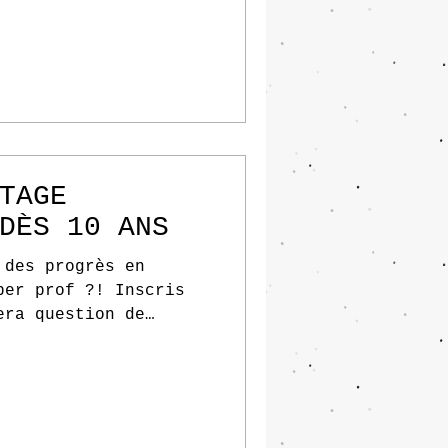
TAGE
DÈS 10 ANS
 des progrès en
per prof ?! Inscris
era question de
flac,...