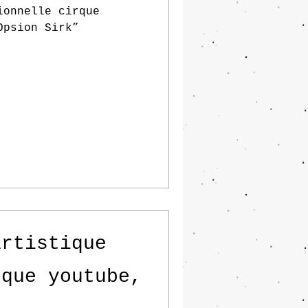
ionnelle cirque
Opsion Sirk”
artistique
 que youtube,