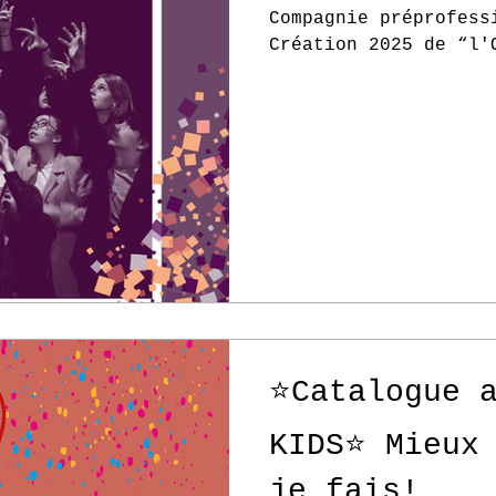
Compagnie préprofess
Création 2025 de “l'
⭐️Catalogue 
KIDS⭐️ Mieux
je fais!