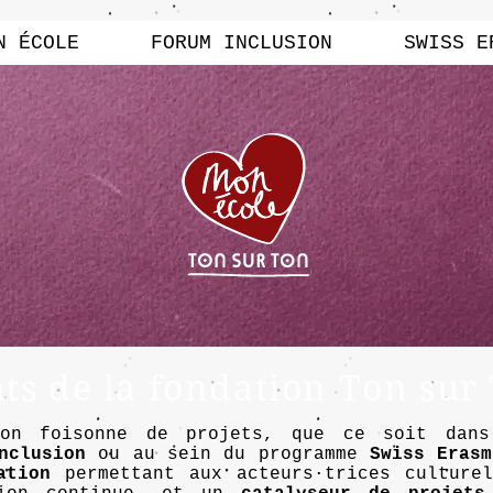
N ÉCOLE
FORUM INCLUSION
SWISS E
s de la fondation Ton sur
Ton foisonne de projets, que ce soit dan
nclusion
ou au sein du programme
Swiss Erasm
ation
permettant aux acteurs·trices culturel