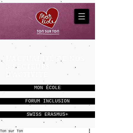
L'ACTUALITÉ DE NOS
3 SECTEURS
D'ACTIVITÉ
MON ÉCOLE
FORUM INCLUSION
SWISS ERASMUS+
Ton sur Ton