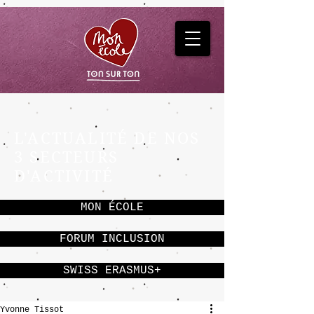
L'ACTUALITÉ DE NOS
3 SECTEURS
D'ACTIVITÉ
MON ÉCOLE
FORUM INCLUSION
SWISS ERASMUS+
Yvonne Tissot