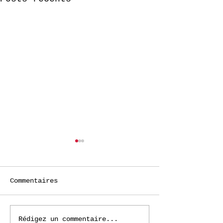
Commentaires
Faire cultur
Rédigez un commentaire...
🩵🇪🇺 En route vers