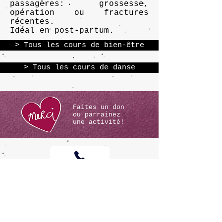
passagères: grossesse,
opération ou fractures
récentes.
Idéal en post-partum.
> Tous les cours de bien-être
> Tous les cours de danse
Faites un don
ou
parrainez
une activité!
©
Ton sur Ton 2020
/ Design:
Leoki.ch
/
conditions générales
de la fondation Ton
sur Ton