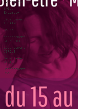
Evénements
Swiss
Erasmus+
département
THEATRE
Cours
département
BIEN-ETRE
département
CIRQUE
Département
MUSIQUE
Département
DANSE