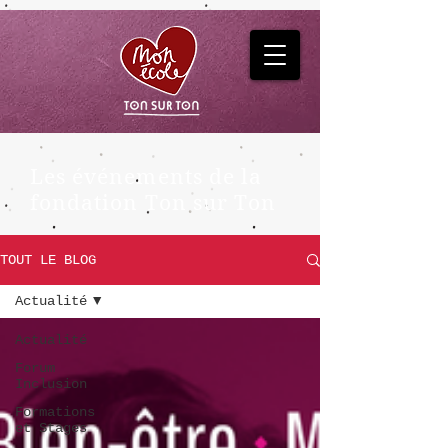
Les événements de la
fondation Ton sur Ton
TOUT LE BLOG
Actualité
Actualité
Forum
Inclusion
Formations
et Stages