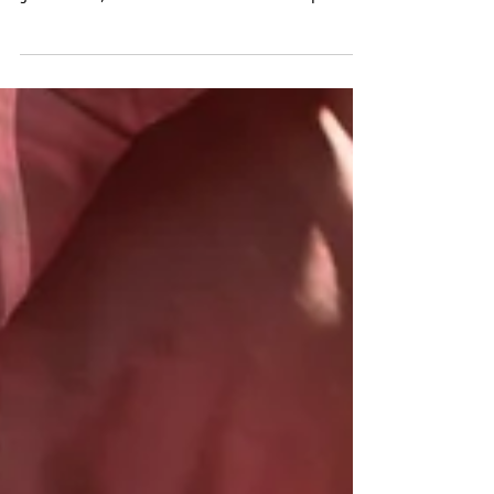
🧘🏾‍♀️
Venez découvrir nos cours avant l’été !
Durant les semaines du 15 juin et du 22
juin 2026, Ton sur Ton ouvre les portes
de plusieurs cours de danse, bien-être
et mouvement.