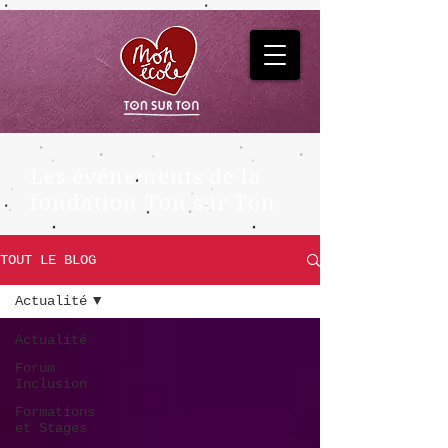
Les événements de la
fondation Ton sur Ton
TOUT LE BLOG
Actualité
Actualité
Forum
Inclusion
Formations
et Stages