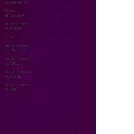
Evénements
Swiss
Erasmus+
département
THEATRE
Cours
département
BIEN-ETRE
département
CIRQUE
Département
MUSIQUE
Département
DANSE