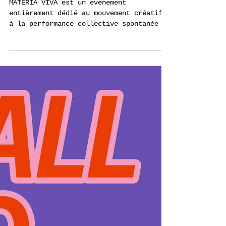
📆 Sa 13.03.2026 - ⭐️
MATERIA VIVA
Whirl&Climb
workshops⭐️
MATERIA VIVA est un événement
entièrement dédié au mouvement créatif ,
à la performance collective spontanée et
à l’ improvisation musicale . Nous
proposons des ateliers pour adultes et
enfants , des performances et (parfois)
des jam sessions musicales pour explorer
l’ expression artistique dans un cadre
de jeu inclusif et totalement
participatif . Prix: 30 frs par atelier
et par couple. Atelier mini pour les 0-1
ans 13h-14h Atelier midi pour les 1-3