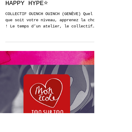
📆 Me 04.02.2026 -
⭐️ATELIERS AUTOUR DE
HAPPY HYPE⭐️
COLLECTIF OUINCH OUINCH (GENÈVE) Quel
que soit votre niveau, apprenez la choré
! Le temps d’un atelier, le collectif
Ouinch Ouinch vous transmet une danse de
son cru et vous invite à le rejoindre,
le jour J, à l’issue de sa performance à
la Case à Chocs. Sous sa direction, vous
électriserez le dancefloor en exécutant