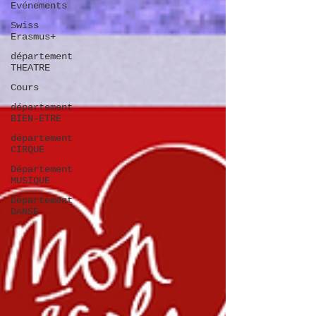
Evénements
Swiss
Erasmus+
département
THEATRE
Cours
département
BIEN-ETRE
département
CIRQUE
Département
MUSIQUE
Département
DANSE