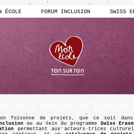
N ÉCOLE
FORUM INCLUSION
SWISS E
s de la fondation Ton sur
Ton foisonne de projets, que ce soit dan
nclusion
ou au sein du programme
Swiss Erasm
ation
permettant aux acteurs·trices culturel