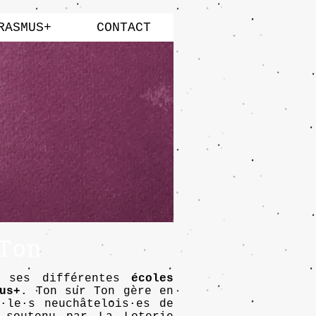
RASMUS+
CONTACT
 Ton
s ses différentes
écoles
us+
. Ton sur Ton gère en
·le·s neuchâtelois·es de