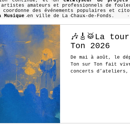
tion continue, et un
catalyseur de projets
 artistes amateurs et professionnels de foule
n coordonne des événements populaires et cit
a Musique
en ville de La Chaux-de-Fonds.
🎶🎸🥁La tou
Ton 2026
De mai à août, le dé
Ton sur Ton fait viv
concerts d’ateliers,
veillée pop et fêtes
ouvert.