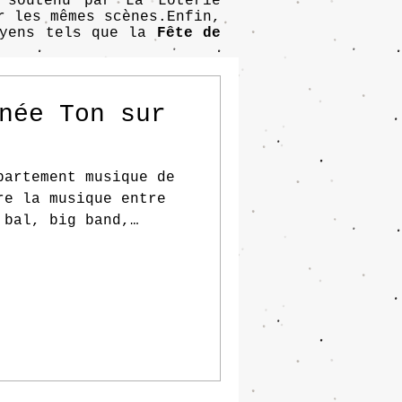
soutenu par La Loterie
r les mêmes scènes.Enfin,
oyens tels que la
Fête de
rnée Ton sur
partement musique de
re la musique entre
 bal, big band,
 musicales à ciel