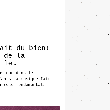
ait du bien!
 de la
 le
t des
usique dans le
fants La musique fait
n rôle fondamental
t...