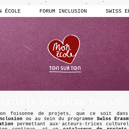
N ÉCOLE
FORUM INCLUSION
SWISS E
s de la fondation Ton sur
Ton foisonne de projets, que ce soit dan
nclusion
ou au sein du programme
Swiss Erasm
ation
permettant aux acteurs·trices culturel