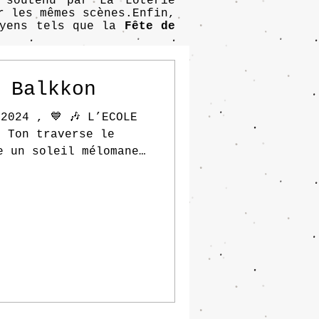
soutenu par La Loterie
r les mêmes scènes.Enfin,
oyens tels que la
Fête de
 Balkkon
2024 , 💙 🎶 L’ECOLE
r Ton traverse le
e un soleil mélomane