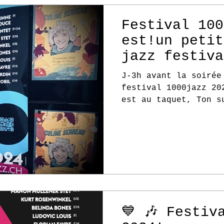
Festival 100
est!un petit
jazz festiva
d'altitude
J-3h avant la soirée
festival 1000jazz 2024! Toute l'équipe
est au taquet, Ton s
en un club de jazz..
💙 🎶 Festiv