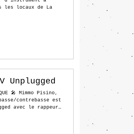
, d'instrument à
s les locaux de La
V Unplugged
QUE 🎤 Mimmo Pisino,
basse/contrebasse est
gged avec le rappeur