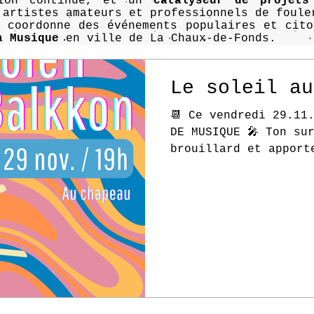
tion continue, et un
catalyseur de projets
 artistes amateurs et professionnels de foule
n coordonne des événements populaires et cit
a Musique
en ville de La Chaux-de-Fonds.
Le soleil au
📆 Ce vendredi 29.11.
DE MUSIQUE 🎤 Ton su
brouillard et apport
à l'espace d'art...