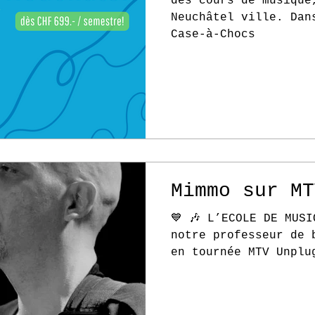
des cours de musique
Neuchâtel ville. Dan
Case-à-Chocs
Mimmo sur MT
💙 🎶 L’ECOLE DE MUSI
notre professeur de 
en tournée MTV Unplu
Stress ! On...