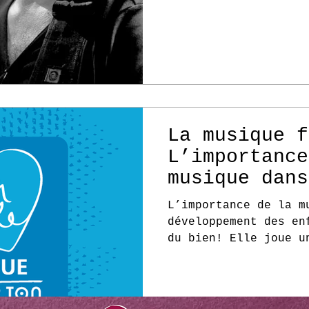
La musique f
L’importance
musique dans
développemen
L’importance de la m
enfants
développement des en
du bien! Elle joue u
dans le développemen