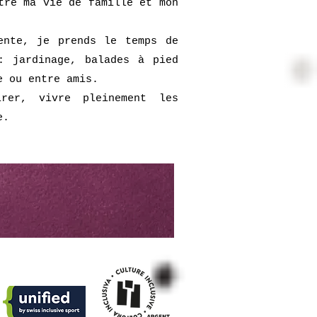
tre ma vie de famille et mon
ente, je prends le temps de
: jardinage, balades à pied
e ou entre amis.
irer, vivre pleinement les
e.