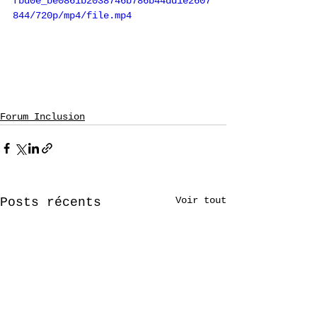
fbd0e_be0861b2038746b786b44dd1e2607
844/720p/mp4/file.mp4
Forum Inclusion
Voir tout
Posts récents