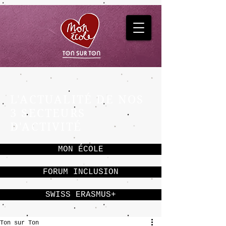
L'ACTUALITÉ DE NOS
3 SECTEURS
D'ACTIVITÉ
MON ÉCOLE
FORUM INCLUSION
SWISS ERASMUS+
Ton sur Ton