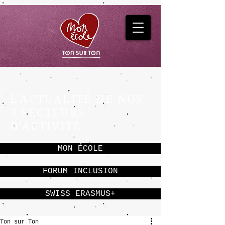
L'ACTUALITÉ DE NOS
3 SECTEURS
D'ACTIVITÉ
MON ÉCOLE
FORUM INCLUSION
SWISS ERASMUS+
Ton sur Ton