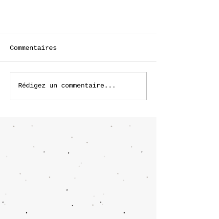
Commentaires
Rédigez un commentaire...
Volte-face du Conseil
fédéral concernant
Jeunesse et Sport