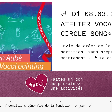
📆 Di 08.03.
ATELIER VOCA
CIRCLE SONG⭐
Envie de créer de la
partition, sans prép
maintenant ? 🎶 Le d
Fabien Aubé t’embarq
expérience vocale co
sur Ton. Avec le Cir
Faites un don
superpose des motifs
ou
parrainez
grooves, on improvis
une activité!
Vocal Painting , on 
des signes et on la 
réel. Pas besoin d’ê
ch
/
conditions générales
de la fondation Ton sur Ton