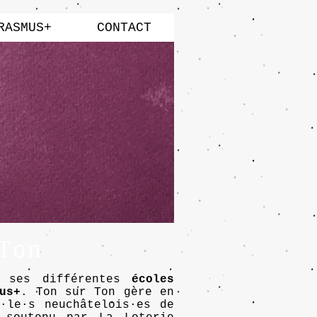
RASMUS+
CONTACT
 Ton
s ses différentes
écoles
us+
. Ton sur Ton gère en
·le·s neuchâtelois·es de