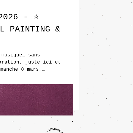
2026 - ⭐️
L PAINTING &
️
 musique… sans
aration, juste ici et
imanche 8 mars,
ue dans une
llective unique à Ton
cle Song , on
, on construit des
e ensemble. Avec le
dirige la musique par
transforme en temps
tre pro. Pas besoin