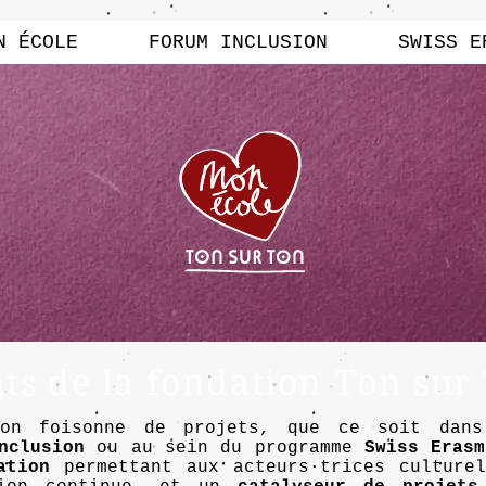
N ÉCOLE
FORUM INCLUSION
SWISS E
s de la fondation Ton sur
Ton foisonne de projets, que ce soit dan
nclusion
ou au sein du programme
Swiss Erasm
ation
permettant aux acteurs·trices culturel