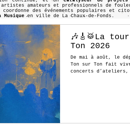
tion continue, et un
catalyseur de projets
 artistes amateurs et professionnels de foule
n coordonne des événements populaires et cit
a Musique
en ville de La Chaux-de-Fonds.
🎶🎸🥁La tou
Ton 2026
De mai à août, le dé
Ton sur Ton fait viv
concerts d’ateliers,
veillée pop et fêtes
ouvert.